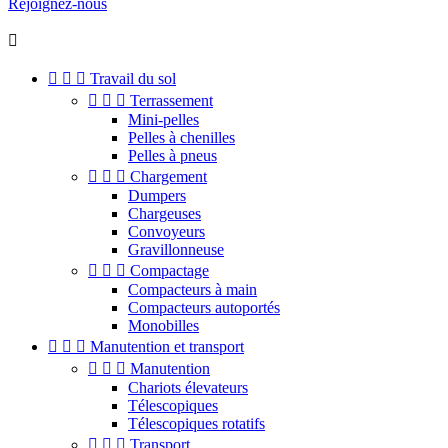
Rejoignez-nous




Travail du sol



Terrassement
Mini-pelles
Pelles à chenilles
Pelles à pneus



Chargement
Dumpers
Chargeuses
Convoyeurs
Gravillonneuse



Compactage
Compacteurs à main
Compacteurs autoportés
Monobilles



Manutention et transport



Manutention
Chariots élevateurs
Télescopiques
Télescopiques rotatifs



Transport