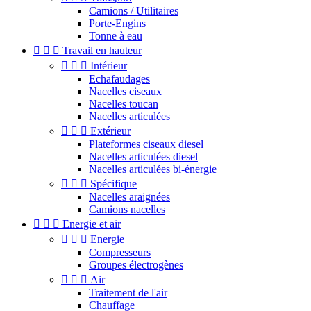
Camions / Utilitaires
Porte-Engins
Tonne à eau



Travail en hauteur



Intérieur
Echafaudages
Nacelles ciseaux
Nacelles toucan
Nacelles articulées



Extérieur
Plateformes ciseaux diesel
Nacelles articulées diesel
Nacelles articulées bi-énergie



Spécifique
Nacelles araignées
Camions nacelles



Energie et air



Energie
Compresseurs
Groupes électrogènes



Air
Traitement de l'air
Chauffage