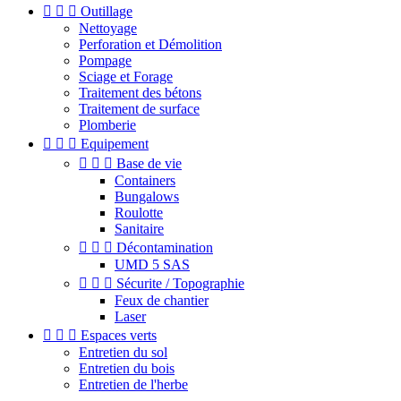



Outillage
Nettoyage
Perforation et Démolition
Pompage
Sciage et Forage
Traitement des bétons
Traitement de surface
Plomberie



Equipement



Base de vie
Containers
Bungalows
Roulotte
Sanitaire



Décontamination
UMD 5 SAS



Sécurite / Topographie
Feux de chantier
Laser



Espaces verts
Entretien du sol
Entretien du bois
Entretien de l'herbe