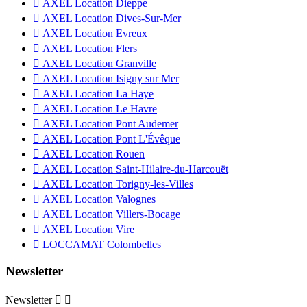

AXEL Location Dieppe

AXEL Location Dives-Sur-Mer

AXEL Location Evreux

AXEL Location Flers

AXEL Location Granville

AXEL Location Isigny sur Mer

AXEL Location La Haye

AXEL Location Le Havre

AXEL Location Pont Audemer

AXEL Location Pont L'Évêque

AXEL Location Rouen

AXEL Location Saint-Hilaire-du-Harcouët

AXEL Location Torigny-les-Villes

AXEL Location Valognes

AXEL Location Villers-Bocage

AXEL Location Vire

LOCCAMAT Colombelles
Newsletter
Newsletter

