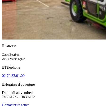

Adresse
Cours Bourbon
76370 Martin Eglise

Téléphone
02.79.33.01.00

Horaires d'ouverture
Du lundi au vendredi
7h30-12h / 13h30-18h
Contacter l'agence