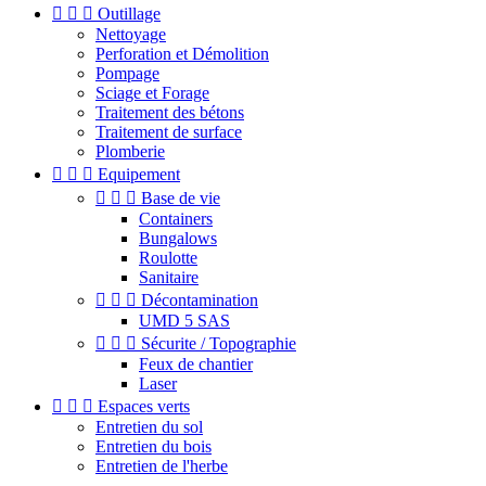



Outillage
Nettoyage
Perforation et Démolition
Pompage
Sciage et Forage
Traitement des bétons
Traitement de surface
Plomberie



Equipement



Base de vie
Containers
Bungalows
Roulotte
Sanitaire



Décontamination
UMD 5 SAS



Sécurite / Topographie
Feux de chantier
Laser



Espaces verts
Entretien du sol
Entretien du bois
Entretien de l'herbe