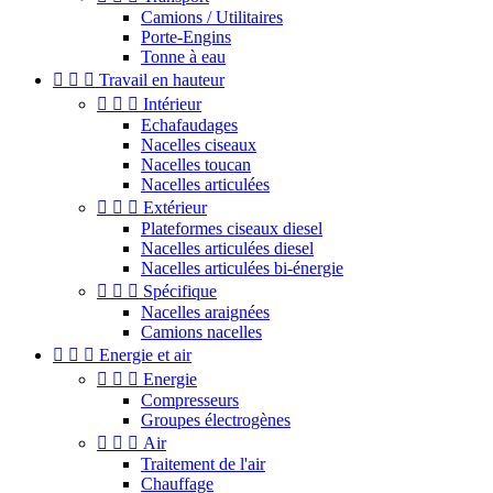
Camions / Utilitaires
Porte-Engins
Tonne à eau



Travail en hauteur



Intérieur
Echafaudages
Nacelles ciseaux
Nacelles toucan
Nacelles articulées



Extérieur
Plateformes ciseaux diesel
Nacelles articulées diesel
Nacelles articulées bi-énergie



Spécifique
Nacelles araignées
Camions nacelles



Energie et air



Energie
Compresseurs
Groupes électrogènes



Air
Traitement de l'air
Chauffage