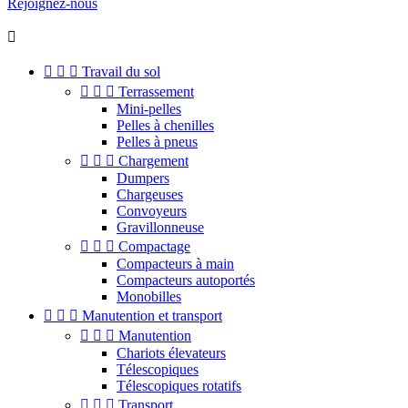
Rejoignez-nous




Travail du sol



Terrassement
Mini-pelles
Pelles à chenilles
Pelles à pneus



Chargement
Dumpers
Chargeuses
Convoyeurs
Gravillonneuse



Compactage
Compacteurs à main
Compacteurs autoportés
Monobilles



Manutention et transport



Manutention
Chariots élevateurs
Télescopiques
Télescopiques rotatifs



Transport