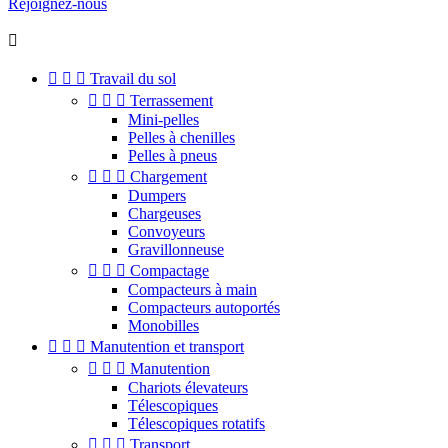
Rejoignez-nous




Travail du sol



Terrassement
Mini-pelles
Pelles à chenilles
Pelles à pneus



Chargement
Dumpers
Chargeuses
Convoyeurs
Gravillonneuse



Compactage
Compacteurs à main
Compacteurs autoportés
Monobilles



Manutention et transport



Manutention
Chariots élevateurs
Télescopiques
Télescopiques rotatifs



Transport