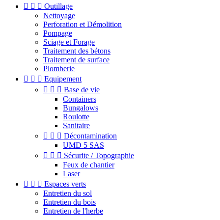



Outillage
Nettoyage
Perforation et Démolition
Pompage
Sciage et Forage
Traitement des bétons
Traitement de surface
Plomberie



Equipement



Base de vie
Containers
Bungalows
Roulotte
Sanitaire



Décontamination
UMD 5 SAS



Sécurite / Topographie
Feux de chantier
Laser



Espaces verts
Entretien du sol
Entretien du bois
Entretien de l'herbe