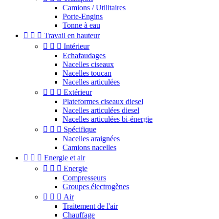
Camions / Utilitaires
Porte-Engins
Tonne à eau



Travail en hauteur



Intérieur
Echafaudages
Nacelles ciseaux
Nacelles toucan
Nacelles articulées



Extérieur
Plateformes ciseaux diesel
Nacelles articulées diesel
Nacelles articulées bi-énergie



Spécifique
Nacelles araignées
Camions nacelles



Energie et air



Energie
Compresseurs
Groupes électrogènes



Air
Traitement de l'air
Chauffage