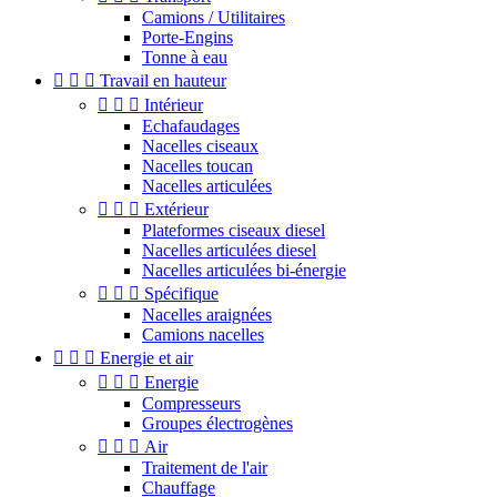
Camions / Utilitaires
Porte-Engins
Tonne à eau



Travail en hauteur



Intérieur
Echafaudages
Nacelles ciseaux
Nacelles toucan
Nacelles articulées



Extérieur
Plateformes ciseaux diesel
Nacelles articulées diesel
Nacelles articulées bi-énergie



Spécifique
Nacelles araignées
Camions nacelles



Energie et air



Energie
Compresseurs
Groupes électrogènes



Air
Traitement de l'air
Chauffage