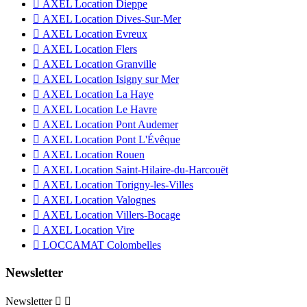

AXEL Location Dieppe

AXEL Location Dives-Sur-Mer

AXEL Location Evreux

AXEL Location Flers

AXEL Location Granville

AXEL Location Isigny sur Mer

AXEL Location La Haye

AXEL Location Le Havre

AXEL Location Pont Audemer

AXEL Location Pont L'Évêque

AXEL Location Rouen

AXEL Location Saint-Hilaire-du-Harcouët

AXEL Location Torigny-les-Villes

AXEL Location Valognes

AXEL Location Villers-Bocage

AXEL Location Vire

LOCCAMAT Colombelles
Newsletter
Newsletter

