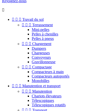
Rejoignez-nous




Travail du sol



Terrassement
Mini-pelles
Pelles à chenilles
Pelles à pneus



Chargement
Dumpers
Chargeuses
Convoyeurs
Gravillonneuse



Compactage
Compacteurs à main
Compacteurs autoportés
Monobilles



Manutention et transport



Manutention
Chariots élevateurs
Télescopiques
Télescopiques rotatifs



Transport