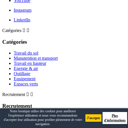
YouTube
Instagram
LinkedIn
Catégories


Catégories
Travail du sol
Manutention et transport
Travail en hauteur
Energie & air
Outillage
Equipement
Espaces verts
Recrutement


Recrutement
Notre boutique utilise des cookies pour améliorer
l'expérience utilisateur et nous vous recommandons
Plus
Rejoignez-nous
J'accepte
d'accepter leur utilisation pour profiter pleinement de votre
d'informations
navigation.
© 2026 - AXEL LOCATION : Webdesign par
Tony Oheix
-