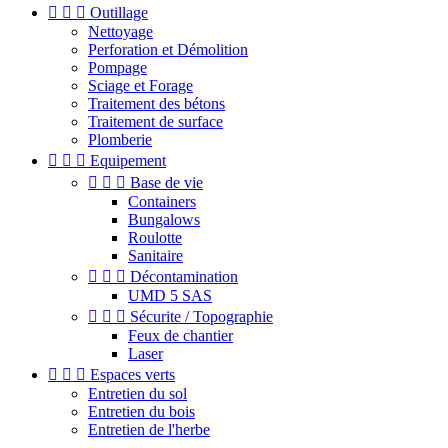



Outillage
Nettoyage
Perforation et Démolition
Pompage
Sciage et Forage
Traitement des bétons
Traitement de surface
Plomberie



Equipement



Base de vie
Containers
Bungalows
Roulotte
Sanitaire



Décontamination
UMD 5 SAS



Sécurite / Topographie
Feux de chantier
Laser



Espaces verts
Entretien du sol
Entretien du bois
Entretien de l'herbe