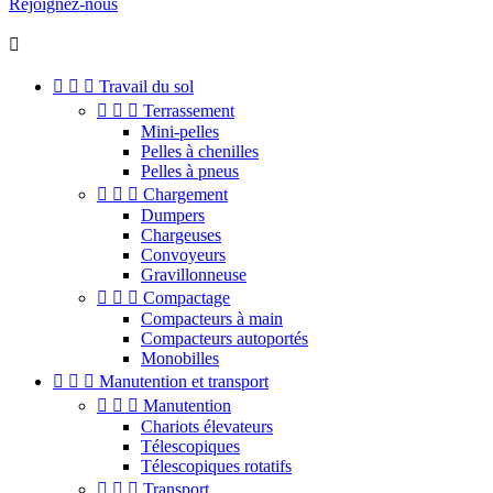
Rejoignez-nous




Travail du sol



Terrassement
Mini-pelles
Pelles à chenilles
Pelles à pneus



Chargement
Dumpers
Chargeuses
Convoyeurs
Gravillonneuse



Compactage
Compacteurs à main
Compacteurs autoportés
Monobilles



Manutention et transport



Manutention
Chariots élevateurs
Télescopiques
Télescopiques rotatifs



Transport