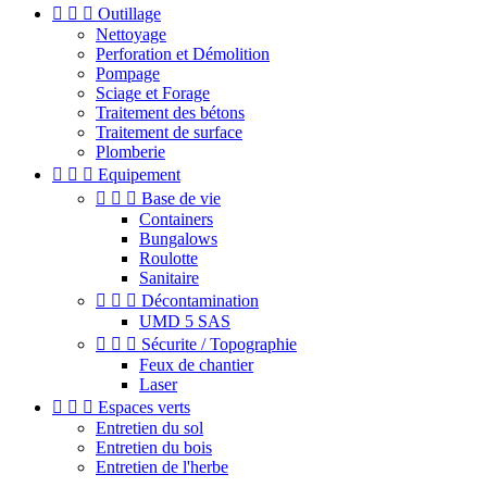



Outillage
Nettoyage
Perforation et Démolition
Pompage
Sciage et Forage
Traitement des bétons
Traitement de surface
Plomberie



Equipement



Base de vie
Containers
Bungalows
Roulotte
Sanitaire



Décontamination
UMD 5 SAS



Sécurite / Topographie
Feux de chantier
Laser



Espaces verts
Entretien du sol
Entretien du bois
Entretien de l'herbe