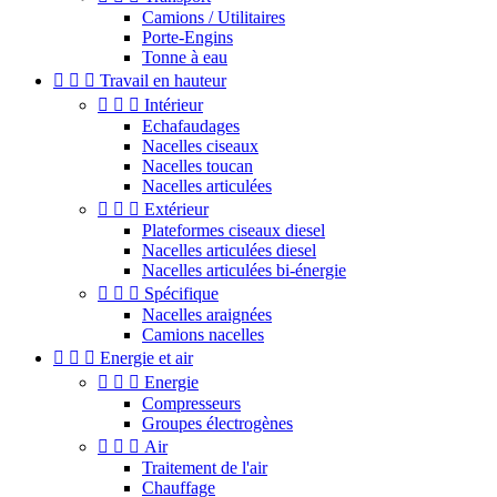
Camions / Utilitaires
Porte-Engins
Tonne à eau



Travail en hauteur



Intérieur
Echafaudages
Nacelles ciseaux
Nacelles toucan
Nacelles articulées



Extérieur
Plateformes ciseaux diesel
Nacelles articulées diesel
Nacelles articulées bi-énergie



Spécifique
Nacelles araignées
Camions nacelles



Energie et air



Energie
Compresseurs
Groupes électrogènes



Air
Traitement de l'air
Chauffage