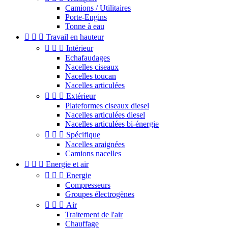
Camions / Utilitaires
Porte-Engins
Tonne à eau



Travail en hauteur



Intérieur
Echafaudages
Nacelles ciseaux
Nacelles toucan
Nacelles articulées



Extérieur
Plateformes ciseaux diesel
Nacelles articulées diesel
Nacelles articulées bi-énergie



Spécifique
Nacelles araignées
Camions nacelles



Energie et air



Energie
Compresseurs
Groupes électrogènes



Air
Traitement de l'air
Chauffage