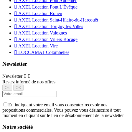

AXEL Location Pont Audemer

AXEL Location Pont L'Évêque

AXEL Location Rouen

AXEL Location Saint-Hilaire-du-Harcouët

AXEL Location Torigny-les-Villes

AXEL Location Valognes

AXEL Location Villers-Bocage

AXEL Location Vire

LOCCAMAT Colombelles
Newsletter
Newsletter


Restez informé de nos offres
En indiquant votre email vous consentez recevoir nos
propositions commerciales. Vous pouvez vous désinscrire à tout
moment en cliquant sur le lien de désabonnement de la newsletter.
Notre société