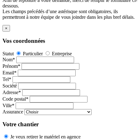
Afin de répondre à votre demande, merci de remplir le formulaire ci-
dessous.
Les champs précédés d’une astérisque sont obligatoires, ils
permettront à notre équipe de vous joindre dans les plus bref délais.
×
Vos coordonnées
Statut
Particulier
Entreprise
Nom*
Prénom*
Email*
Tel*
Société
Adresse*
Code postal*
Ville*
Assurance
Votre chantier
Je veux retirer le matériel en agence