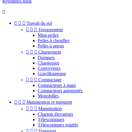
Rejoignez-nous




Travail du sol



Terrassement
Mini-pelles
Pelles à chenilles
Pelles à pneus



Chargement
Dumpers
Chargeuses
Convoyeurs
Gravillonneuse



Compactage
Compacteurs à main
Compacteurs autoportés
Monobilles



Manutention et transport



Manutention
Chariots élevateurs
Télescopiques
Télescopiques rotatifs



Transport