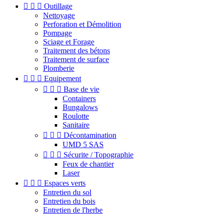



Outillage
Nettoyage
Perforation et Démolition
Pompage
Sciage et Forage
Traitement des bétons
Traitement de surface
Plomberie



Equipement



Base de vie
Containers
Bungalows
Roulotte
Sanitaire



Décontamination
UMD 5 SAS



Sécurite / Topographie
Feux de chantier
Laser



Espaces verts
Entretien du sol
Entretien du bois
Entretien de l'herbe