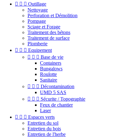



Outillage
Nettoyage
Perforation et Démolition
Pompage
Sciage et Forage
Traitement des bétons
Traitement de surface
Plomberie



Equipement



Base de vie
Containers
Bungalows
Roulotte
Sanitaire



Décontamination
UMD 5 SAS



Sécurite / Topographie
Feux de chantier
Laser



Espaces verts
Entretien du sol
Entretien du bois
Entretien de l'herbe