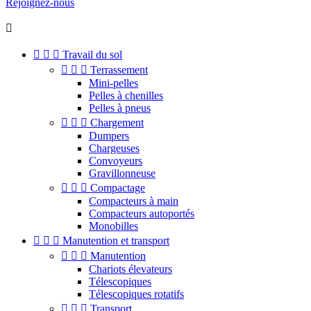
Rejoignez-nous




Travail du sol



Terrassement
Mini-pelles
Pelles à chenilles
Pelles à pneus



Chargement
Dumpers
Chargeuses
Convoyeurs
Gravillonneuse



Compactage
Compacteurs à main
Compacteurs autoportés
Monobilles



Manutention et transport



Manutention
Chariots élevateurs
Télescopiques
Télescopiques rotatifs



Transport