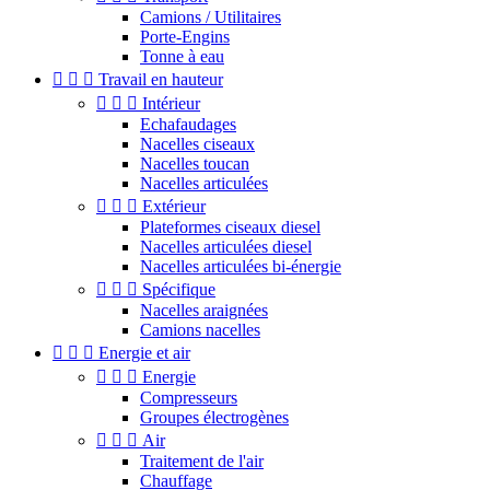
Camions / Utilitaires
Porte-Engins
Tonne à eau



Travail en hauteur



Intérieur
Echafaudages
Nacelles ciseaux
Nacelles toucan
Nacelles articulées



Extérieur
Plateformes ciseaux diesel
Nacelles articulées diesel
Nacelles articulées bi-énergie



Spécifique
Nacelles araignées
Camions nacelles



Energie et air



Energie
Compresseurs
Groupes électrogènes



Air
Traitement de l'air
Chauffage