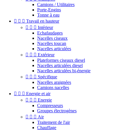
Camions / Utilitaires
Porte-Engins
Tonne à eau



Travail en hauteur



Intérieur
Echafaudages
Nacelles ciseaux
Nacelles toucan
Nacelles articulées



Extérieur
Plateformes ciseaux diesel
Nacelles articulées diesel
Nacelles articulées bi-énergie



Spécifique
Nacelles araignées
Camions nacelles



Energie et air



Energie
Compresseurs
Groupes électrogènes



Air
Traitement de l'air
Chauffage