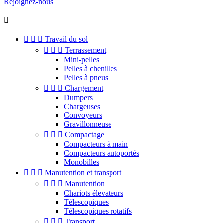
Rejoignez-nous




Travail du sol



Terrassement
Mini-pelles
Pelles à chenilles
Pelles à pneus



Chargement
Dumpers
Chargeuses
Convoyeurs
Gravillonneuse



Compactage
Compacteurs à main
Compacteurs autoportés
Monobilles



Manutention et transport



Manutention
Chariots élevateurs
Télescopiques
Télescopiques rotatifs



Transport