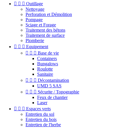



Outillage
Nettoyage
Perforation et Démolition
Pompage
Sciage et Forage
Traitement des bétons
Traitement de surface
Plomberie



Equipement



Base de vie
Containers
Bungalows
Roulotte
Sanitaire



Décontamination
UMD 5 SAS



Sécurite / Topographie
Feux de chantier
Laser



Espaces verts
Entretien du sol
Entretien du bois
Entretien de l'herbe