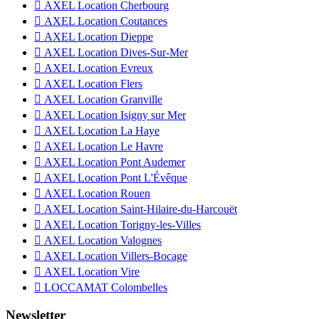

AXEL Location Cherbourg

AXEL Location Coutances

AXEL Location Dieppe

AXEL Location Dives-Sur-Mer

AXEL Location Evreux

AXEL Location Flers

AXEL Location Granville

AXEL Location Isigny sur Mer

AXEL Location La Haye

AXEL Location Le Havre

AXEL Location Pont Audemer

AXEL Location Pont L'Évêque

AXEL Location Rouen

AXEL Location Saint-Hilaire-du-Harcouët

AXEL Location Torigny-les-Villes

AXEL Location Valognes

AXEL Location Villers-Bocage

AXEL Location Vire

LOCCAMAT Colombelles
Newsletter