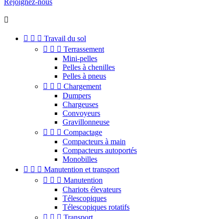
Rejoignez-nous




Travail du sol



Terrassement
Mini-pelles
Pelles à chenilles
Pelles à pneus



Chargement
Dumpers
Chargeuses
Convoyeurs
Gravillonneuse



Compactage
Compacteurs à main
Compacteurs autoportés
Monobilles



Manutention et transport



Manutention
Chariots élevateurs
Télescopiques
Télescopiques rotatifs



Transport