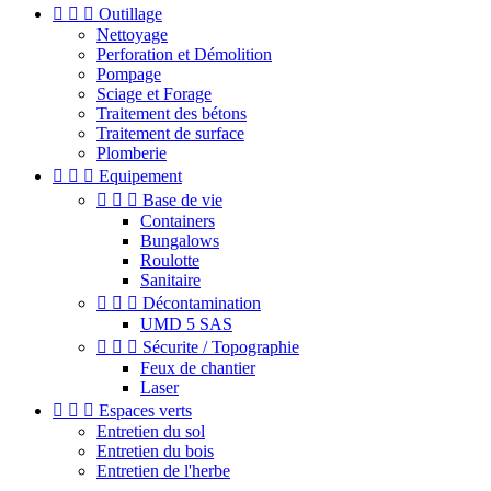



Outillage
Nettoyage
Perforation et Démolition
Pompage
Sciage et Forage
Traitement des bétons
Traitement de surface
Plomberie



Equipement



Base de vie
Containers
Bungalows
Roulotte
Sanitaire



Décontamination
UMD 5 SAS



Sécurite / Topographie
Feux de chantier
Laser



Espaces verts
Entretien du sol
Entretien du bois
Entretien de l'herbe