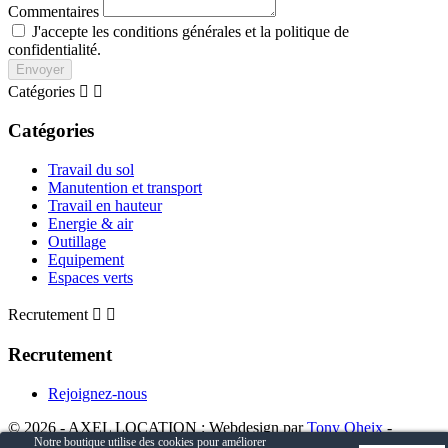
Commentaires
J'accepte les conditions générales et la politique de
confidentialité.
Envoyer
Catégories


Catégories
Travail du sol
Manutention et transport
Travail en hauteur
Energie & air
Outillage
Equipement
Espaces verts
Recrutement


Recrutement
Rejoignez-nous
© 2026 - AXEL LOCATION : Webdesign par
Tony Oheix
-
Notre boutique utilise des cookies pour améliorer
Développement par
WEEZY - Agence web e-commerce Prestashop