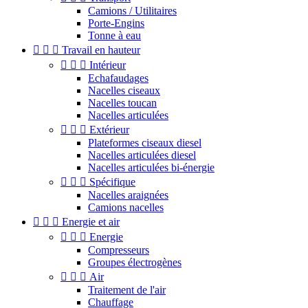
Camions / Utilitaires
Porte-Engins
Tonne à eau



Travail en hauteur



Intérieur
Echafaudages
Nacelles ciseaux
Nacelles toucan
Nacelles articulées



Extérieur
Plateformes ciseaux diesel
Nacelles articulées diesel
Nacelles articulées bi-énergie



Spécifique
Nacelles araignées
Camions nacelles



Energie et air



Energie
Compresseurs
Groupes électrogènes



Air
Traitement de l'air
Chauffage