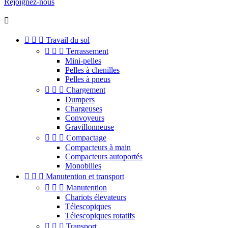
Rejoignez-nous




Travail du sol



Terrassement
Mini-pelles
Pelles à chenilles
Pelles à pneus



Chargement
Dumpers
Chargeuses
Convoyeurs
Gravillonneuse



Compactage
Compacteurs à main
Compacteurs autoportés
Monobilles



Manutention et transport



Manutention
Chariots élevateurs
Télescopiques
Télescopiques rotatifs



Transport