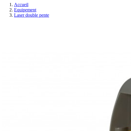
Accueil
Equipement
Laser double pente