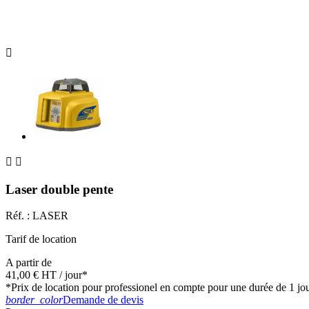



Laser double pente
Réf. :
LASER
Tarif de location
A partir de
41,00 €
HT
/ jour*
*Prix de location pour professionel en compte pour une durée de 1 jour 
border_color
Demande de devis