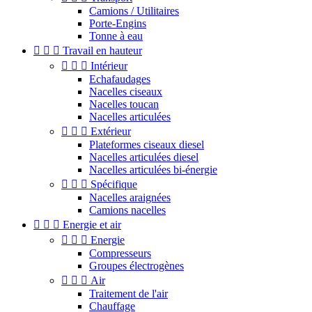
Camions / Utilitaires
Porte-Engins
Tonne à eau



Travail en hauteur



Intérieur
Echafaudages
Nacelles ciseaux
Nacelles toucan
Nacelles articulées



Extérieur
Plateformes ciseaux diesel
Nacelles articulées diesel
Nacelles articulées bi-énergie



Spécifique
Nacelles araignées
Camions nacelles



Energie et air



Energie
Compresseurs
Groupes électrogènes



Air
Traitement de l'air
Chauffage