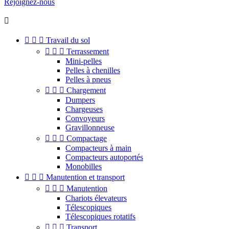
Rejoignez-nous




Travail du sol



Terrassement
Mini-pelles
Pelles à chenilles
Pelles à pneus



Chargement
Dumpers
Chargeuses
Convoyeurs
Gravillonneuse



Compactage
Compacteurs à main
Compacteurs autoportés
Monobilles



Manutention et transport



Manutention
Chariots élevateurs
Télescopiques
Télescopiques rotatifs



Transport