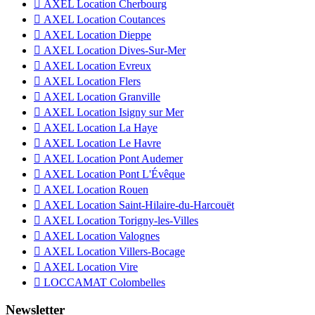

AXEL Location Cherbourg

AXEL Location Coutances

AXEL Location Dieppe

AXEL Location Dives-Sur-Mer

AXEL Location Evreux

AXEL Location Flers

AXEL Location Granville

AXEL Location Isigny sur Mer

AXEL Location La Haye

AXEL Location Le Havre

AXEL Location Pont Audemer

AXEL Location Pont L'Évêque

AXEL Location Rouen

AXEL Location Saint-Hilaire-du-Harcouët

AXEL Location Torigny-les-Villes

AXEL Location Valognes

AXEL Location Villers-Bocage

AXEL Location Vire

LOCCAMAT Colombelles
Newsletter