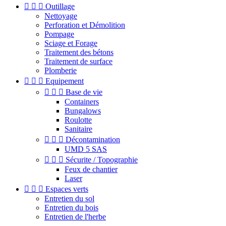



Outillage
Nettoyage
Perforation et Démolition
Pompage
Sciage et Forage
Traitement des bétons
Traitement de surface
Plomberie



Equipement



Base de vie
Containers
Bungalows
Roulotte
Sanitaire



Décontamination
UMD 5 SAS



Sécurite / Topographie
Feux de chantier
Laser



Espaces verts
Entretien du sol
Entretien du bois
Entretien de l'herbe