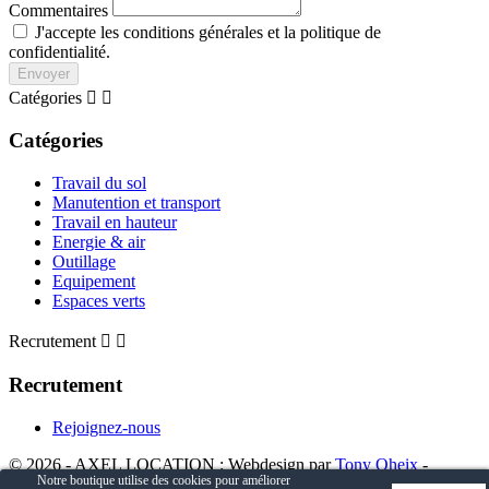
Commentaires
J'accepte les conditions générales et la politique de
confidentialité.
Envoyer
Catégories


Catégories
Travail du sol
Manutention et transport
Travail en hauteur
Energie & air
Outillage
Equipement
Espaces verts
Recrutement


Recrutement
Rejoignez-nous
© 2026 - AXEL LOCATION : Webdesign par
Tony Oheix
-
Notre boutique utilise des cookies pour améliorer
Développement par
WEEZY - Agence web e-commerce Prestashop