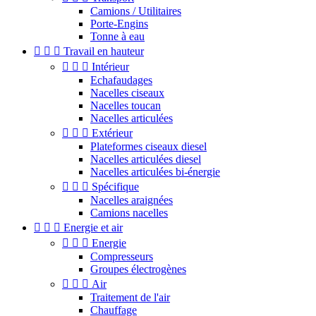
Camions / Utilitaires
Porte-Engins
Tonne à eau



Travail en hauteur



Intérieur
Echafaudages
Nacelles ciseaux
Nacelles toucan
Nacelles articulées



Extérieur
Plateformes ciseaux diesel
Nacelles articulées diesel
Nacelles articulées bi-énergie



Spécifique
Nacelles araignées
Camions nacelles



Energie et air



Energie
Compresseurs
Groupes électrogènes



Air
Traitement de l'air
Chauffage