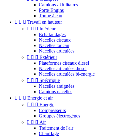
Camions / Utilitaires
Porte-Engins
Tonne à eau



Travail en hauteur



Intérieur
Echafaudages
Nacelles ciseaux
Nacelles toucan
Nacelles articulées



Extérieur
Plateformes ciseaux diesel
Nacelles articulées diesel
Nacelles articulées bi-énergie



Spécifique
Nacelles araignées
Camions nacelles



Energie et air



Energie
Compresseurs
Groupes électrogènes



Air
Traitement de l'air
Chauffage