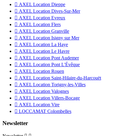

AXEL Location Dieppe

AXEL Location Dives-Sur-Mer

AXEL Location Evreux

AXEL Location Flers

AXEL Location Granville

AXEL Location Isigny sur Mer

AXEL Location La Haye

AXEL Location Le Havre

AXEL Location Pont Audemer

AXEL Location Pont L'Évêque

AXEL Location Rouen

AXEL Location Saint-Hilaire-du-Harcouët

AXEL Location Torigny-les-Villes

AXEL Location Valognes

AXEL Location Villers-Bocage

AXEL Location Vire

LOCCAMAT Colombelles
Newsletter
Newsletter

