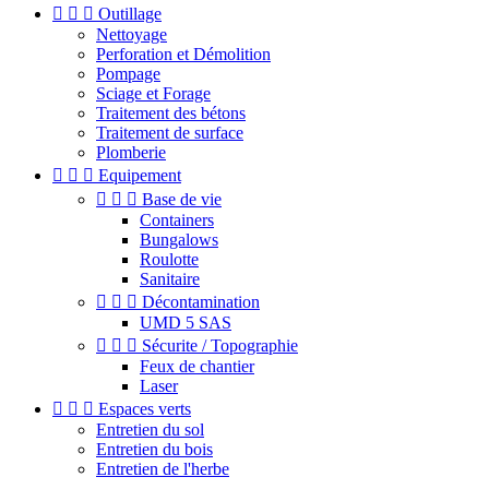



Outillage
Nettoyage
Perforation et Démolition
Pompage
Sciage et Forage
Traitement des bétons
Traitement de surface
Plomberie



Equipement



Base de vie
Containers
Bungalows
Roulotte
Sanitaire



Décontamination
UMD 5 SAS



Sécurite / Topographie
Feux de chantier
Laser



Espaces verts
Entretien du sol
Entretien du bois
Entretien de l'herbe