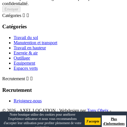
confidentialité.
Envoyer
Catégories


Catégories
Travail du sol
Manutention et transport
Travail en hauteur
Energie & air
Outillage
Equipement
Espaces verts
Recrutement


Recrutement
Rejoignez-nous
© 2026 - AXEL LOCATION : Webdesign par
Tony Oheix
-
Notre boutique utilise des cookies pour améliorer
Développement par
WEEZY - Agence web e-commerce Prestashop
l'expérience utilisateur et nous vous recommandons
Plus
J'accepte
d'accepter leur utilisation pour profiter pleinement de votre
d'informations
