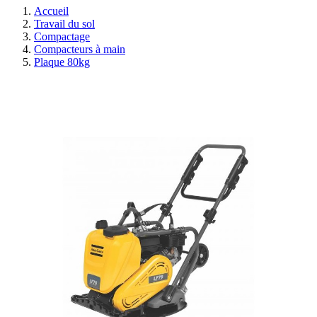
Accueil
Travail du sol
Compactage
Compacteurs à main
Plaque 80kg