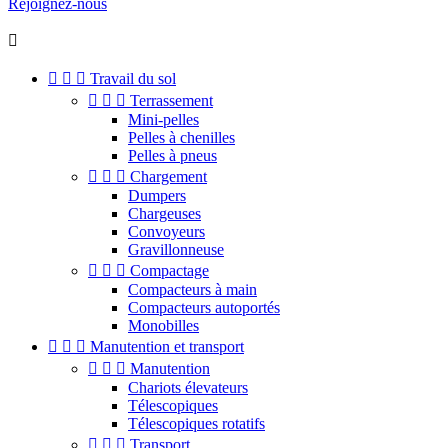
Rejoignez-nous




Travail du sol



Terrassement
Mini-pelles
Pelles à chenilles
Pelles à pneus



Chargement
Dumpers
Chargeuses
Convoyeurs
Gravillonneuse



Compactage
Compacteurs à main
Compacteurs autoportés
Monobilles



Manutention et transport



Manutention
Chariots élevateurs
Télescopiques
Télescopiques rotatifs



Transport