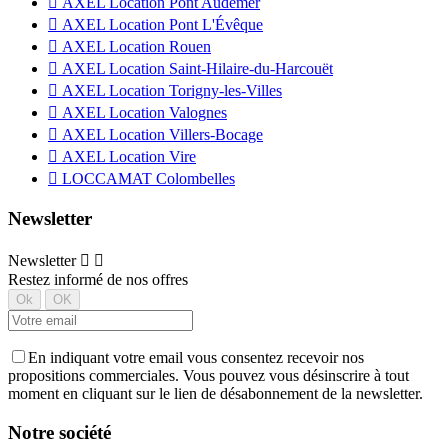

AXEL Location Pont Audemer

AXEL Location Pont L'Évêque

AXEL Location Rouen

AXEL Location Saint-Hilaire-du-Harcouët

AXEL Location Torigny-les-Villes

AXEL Location Valognes

AXEL Location Villers-Bocage

AXEL Location Vire

LOCCAMAT Colombelles
Newsletter
Newsletter


Restez informé de nos offres
En indiquant votre email vous consentez recevoir nos
propositions commerciales. Vous pouvez vous désinscrire à tout
moment en cliquant sur le lien de désabonnement de la newsletter.
Notre société