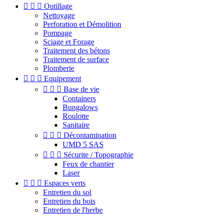



Outillage
Nettoyage
Perforation et Démolition
Pompage
Sciage et Forage
Traitement des bétons
Traitement de surface
Plomberie



Equipement



Base de vie
Containers
Bungalows
Roulotte
Sanitaire



Décontamination
UMD 5 SAS



Sécurite / Topographie
Feux de chantier
Laser



Espaces verts
Entretien du sol
Entretien du bois
Entretien de l'herbe