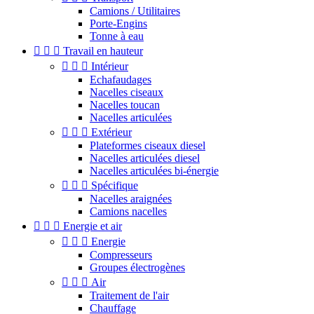
Camions / Utilitaires
Porte-Engins
Tonne à eau



Travail en hauteur



Intérieur
Echafaudages
Nacelles ciseaux
Nacelles toucan
Nacelles articulées



Extérieur
Plateformes ciseaux diesel
Nacelles articulées diesel
Nacelles articulées bi-énergie



Spécifique
Nacelles araignées
Camions nacelles



Energie et air



Energie
Compresseurs
Groupes électrogènes



Air
Traitement de l'air
Chauffage