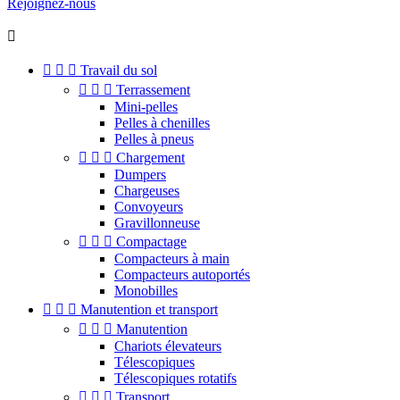
Rejoignez-nous




Travail du sol



Terrassement
Mini-pelles
Pelles à chenilles
Pelles à pneus



Chargement
Dumpers
Chargeuses
Convoyeurs
Gravillonneuse



Compactage
Compacteurs à main
Compacteurs autoportés
Monobilles



Manutention et transport



Manutention
Chariots élevateurs
Télescopiques
Télescopiques rotatifs



Transport