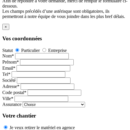
Afin de répondre à votre demande, merci de remplir le formulaire ci-
dessous.
Les champs précédés d’une astérisque sont obligatoires, ils
permettront à notre équipe de vous joindre dans les plus bref délais.
×
Vos coordonnées
Statut
Particulier
Entreprise
Nom*
Prénom*
Email*
Tel*
Société
Adresse*
Code postal*
Ville*
Assurance
Votre chantier
Je veux retirer le matériel en agence